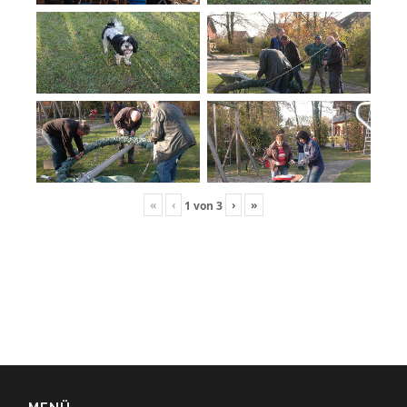
«
‹
›
»
1
von
3