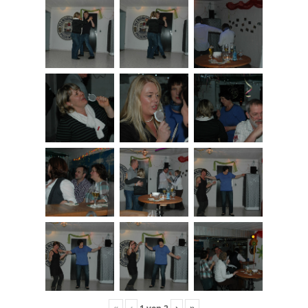
«
‹
›
»
1
von
2