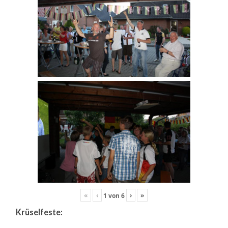
«
‹
›
»
1
von
6
Krüselfeste: