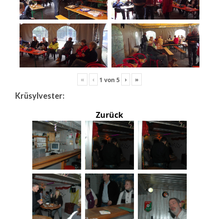
«
‹
›
»
1
von
5
Krüsylvester:
Zurück