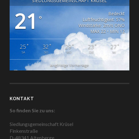
SIEDLUNGSGEMEINSCHAFT KRÜSEL
21
Bedeckt
°
Luftfeuchtigkeit: 57%
Windstärke: 2m/s ONO
MAX 22 • MIN 12
°
°
°
°
°
25
32
29
23
27
SA
SO
MO
DIE
MI
langfristige Vorhersage
KONTAKT
So finden Sie zu uns:
Siedlungsgemeinschaft Krüsel
Finkenstraße
D-48341 Altenberge