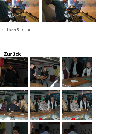
‹
›
»
1
von
5
Zurück