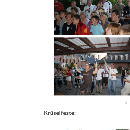
«
Krüselfeste: