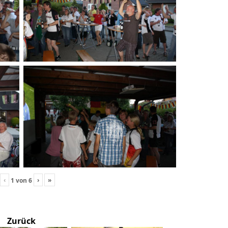
‹
›
»
1
von
6
Zurück