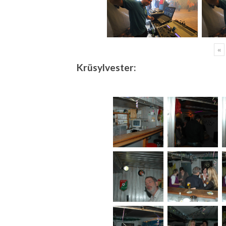
«
Krüsylvester: