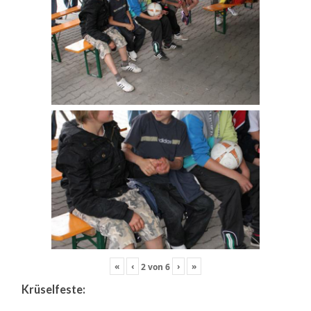
«
‹
›
»
2
von
6
Krüselfeste: