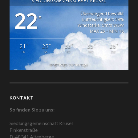
SIEDLUNGSGEMEINSCHAFT KRÜSEL
22
Überwiegend bewölkt
°
Luftfeuchtigkeit: 59%
Windstärke: 5m/s WSW
MAX 26 • MIN 16
°
°
°
°
°
21
25
33
35
26
FR
SA
SO
MO
DIE
langfristige Vorhersage
KONTAKT
So finden Sie zu uns:
Siedlungsgemeinschaft Krüsel
Finkenstraße
D-48341 Altenberge