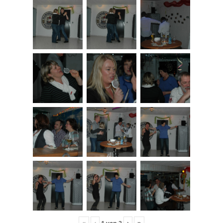
«
‹
›
»
1
von
2