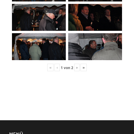
«
‹
›
»
1
von
2