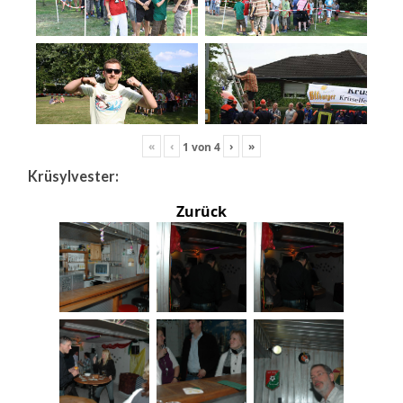
«
‹
›
»
1
von
4
Krüsylvester:
Zurück