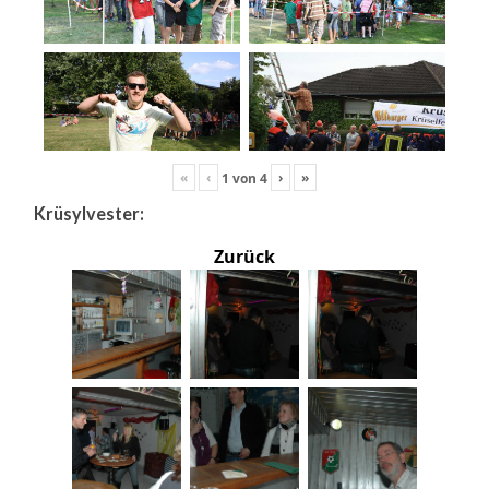
«
‹
›
»
1
von
4
Krüsylvester:
Zurück