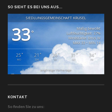
SO SIEHT ES BEI UNS AUS...
SIEDLUNGSGEMEINSCHAFT KRÜSEL
33
Mäßig bewölkt
°
Luftfeuchtigkeit: 27%
Windstärke: 6m/s W
MAX 33 • MIN 14
°
°
°
°
°
25
21
26
31
34
MO
DIE
MI
DO
FR
langfristige Vorhersage
KONTAKT
So finden Sie zu uns: