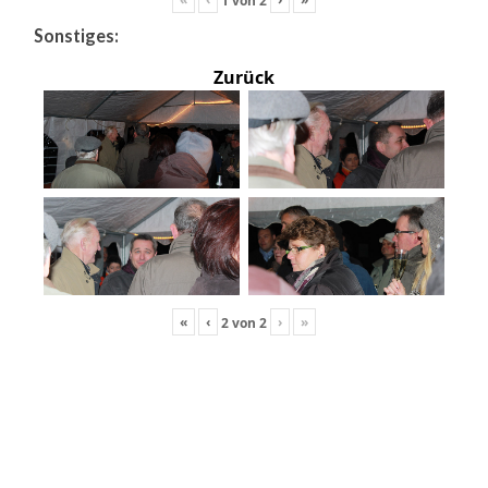
Sonstiges:
Zurück
«
‹
›
»
2
von
2