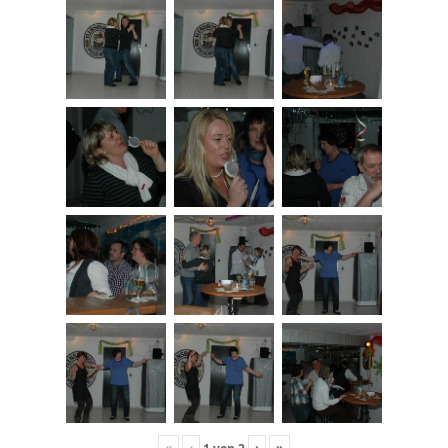
«
‹
›
»
1
von
2