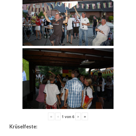
«
‹
›
»
1
von
6
Krüselfeste: