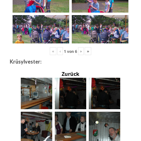
«
‹
›
»
1
von
6
Krüsylvester:
Zurück