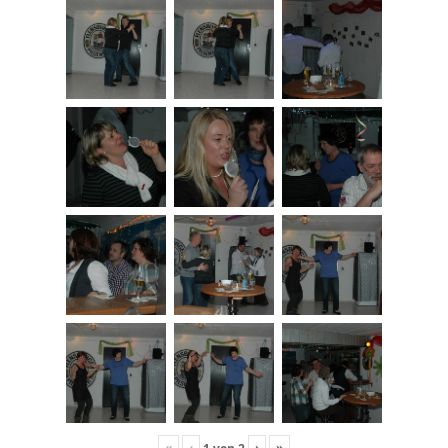
«
‹
›
»
1
von
2