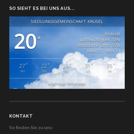
SO SIEHT ES BEI UNS AUS...
SIEDLUNGSGEMEINSCHAFT KRÜSEL
20
Bedeckt
°
Luftfeuchtigkeit: 58%
Windstärke: 2m/s SSW
MAX 32 • MIN 14
°
°
°
°
°
27
22
26
31
35
MO
DIE
MI
DO
FR
langfristige Vorhersage
KONTAKT
So finden Sie zu uns: