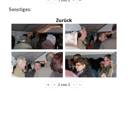
Sonstiges:
Zurück
«
‹
›
»
2
von
2