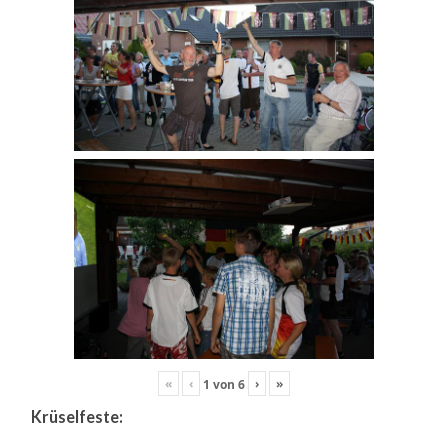
«
‹
›
»
1
von
6
Krüselfeste: