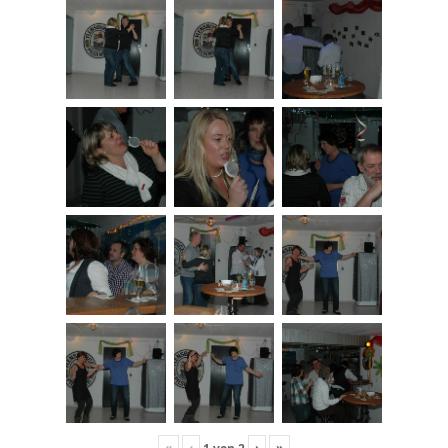
«
‹
›
»
1
von
2