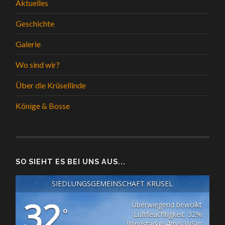
Aktuelles
Geschichte
Galerie
Wo sind wir?
Über die Krüsellinde
Könige & Bosse
SO SIEHT ES BEI UNS AUS...
SIEDLUNGSGEMEINSCHAFT KRÜSEL
32
Überwiegend bewölkt
°
Luftfeuchtigkeit: 32%
Windstärke: 4m/s WSW