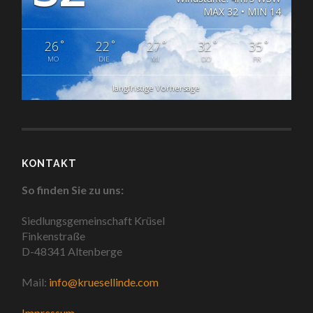
MAX 32 • MIN 14
°
°
°
°
°
26
22
27
32
35
MO
DIE
MI
DO
FR
langfristige Vorhersage
KONTAKT
So finden Sie zu uns:
Siedlungsgemeinschaft Krüsel
Finkenstraße
D-48341 Altenberge
Mail:
info@kruesellinde.com
Impressum