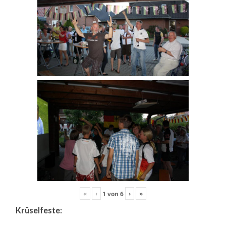
«
‹
›
»
1
von
6
Krüselfeste: