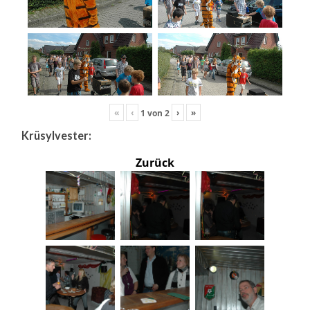
«
‹
›
»
1
von
2
Krüsylvester:
Zurück