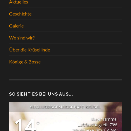
Aktuelles
Geschichte
Galerie
Wo sind wir?
Über die Krüsellinde
Könige & Bosse
SO SIEHT ES BEI UNS AUS...
SIEDLUNGSGEMEINSCHAFT KRÜSEL
14
Klarer Himmel
°
Luftfeuchtigkeit: 73%
Windstärke: 3m/s WNW