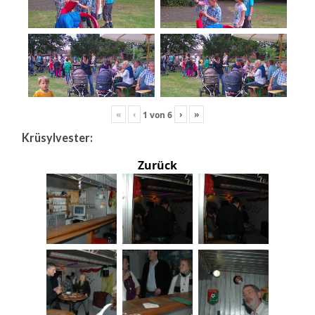
«
‹
›
»
1
von
6
Krüsylvester:
Zurück