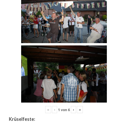
«
‹
›
»
1
von
6
Krüselfeste: