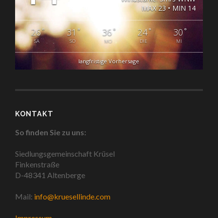
MAX 23 • MIN 14
°
°
°
°
°
26
31
36
24
30
SA
SO
MO
DIE
MI
langfristige Vorhersage
KONTAKT
So finden Sie zu uns:
Siedlungsgemeinschaft Krüsel
Finkenstraße
D-48341 Altenberge
Mail:
info@kruesellinde.com
Impressum