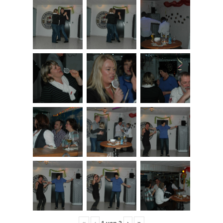
«
‹
›
»
1
von
2