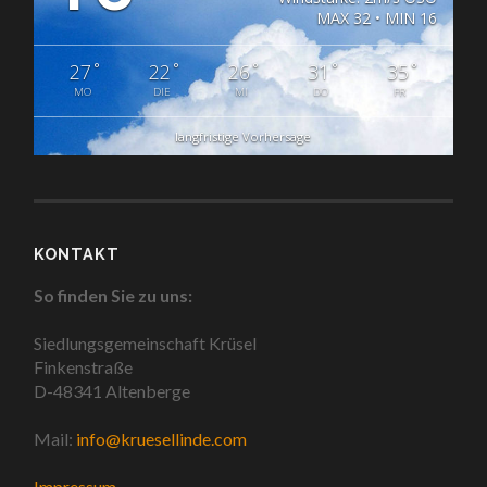
MAX 32 • MIN 16
°
°
°
°
°
27
22
26
31
35
MO
DIE
MI
DO
FR
langfristige Vorhersage
KONTAKT
So finden Sie zu uns:
Siedlungsgemeinschaft Krüsel
Finkenstraße
D-48341 Altenberge
Mail:
info@kruesellinde.com
Impressum