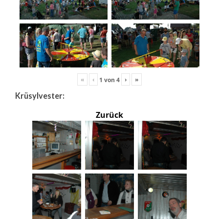
«
‹
›
»
1
von
4
Krüsylvester:
Zurück