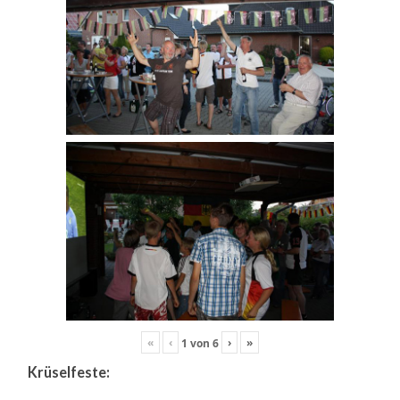
«
‹
›
»
1
von
6
Krüselfeste: