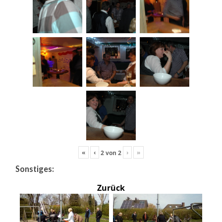
«
‹
›
»
2
von
2
Sonstiges:
Zurück