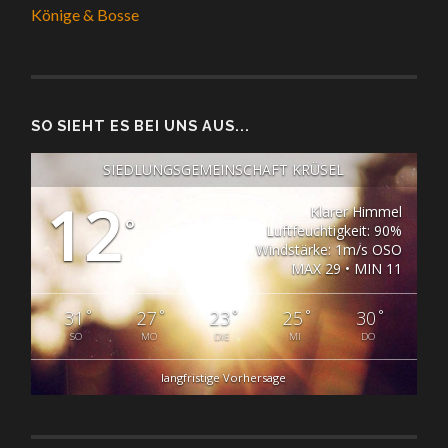
Könige & Bosse
SO SIEHT ES BEI UNS AUS...
SIEDLUNGSGEMEINSCHAFT KRÜSEL
12
Klarer Himmel
°
Luftfeuchtigkeit: 90%
Windstärke: 1m/s OSO
MAX 29 • MIN 11
°
°
°
°
°
31
27
23
25
30
SO
MO
DIE
MI
DO
langfristige Vorhersage