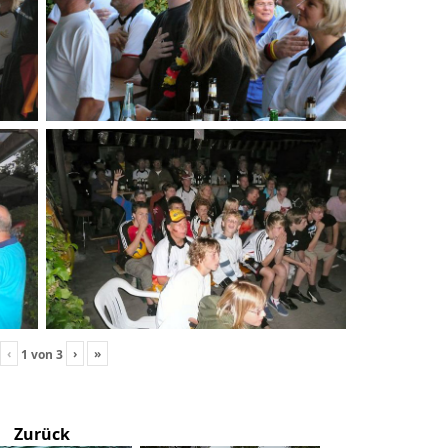
‹
›
»
1
von
3
Zurück