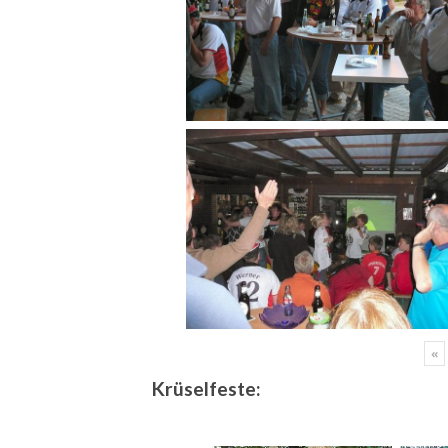
«
Krüselfeste: