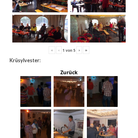
«
‹
›
»
1
von
5
Krüsylvester:
Zurück