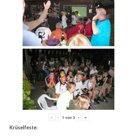
«
‹
›
»
1
von
3
Krüselfeste: