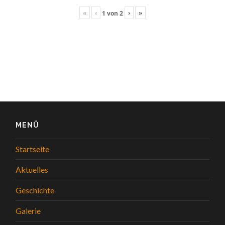
«
‹
›
»
1
von
2
MENÜ
Startseite
Aktuelles
Geschichte
Galerie