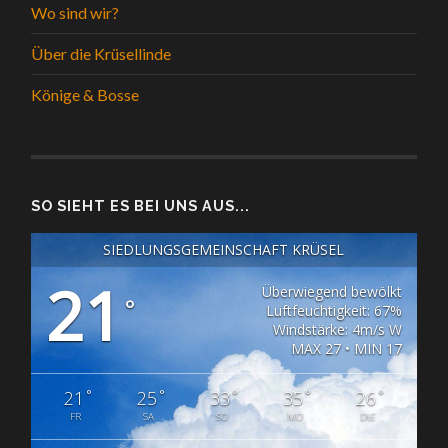
Wo sind wir?
Über die Krüsellinde
Könige & Bosse
SO SIEHT ES BEI UNS AUS...
SIEDLUNGSGEMEINSCHAFT KRÜSEL
21
Überwiegend bewölkt
°
Luftfeuchtigkeit: 67%
Windstärke: 4m/s W
MAX 27 • MIN 17
°
°
°
°
°
21
25
33
35
26
FR
SA
SO
MO
DIE