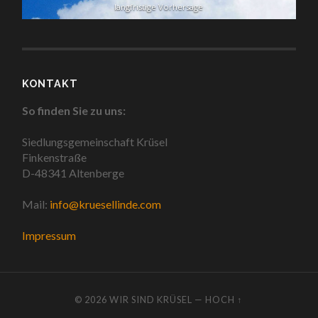
langfristige Vorhersage
KONTAKT
So finden Sie zu uns:
Siedlungsgemeinschaft Krüsel
Finkenstraße
D-48341 Altenberge
Mail:
info@kruesellinde.com
Impressum
© 2026
WIR SIND KRÜSEL
—
HOCH ↑