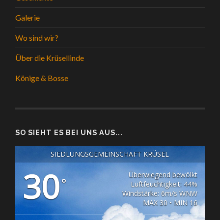
Galerie
Wo sind wir?
Über die Krüsellinde
Könige & Bosse
SO SIEHT ES BEI UNS AUS...
SIEDLUNGSGEMEINSCHAFT KRÜSEL
30
Überwiegend bewölkt
°
Luftfeuchtigkeit: 44%
Windstärke: 6m/s WNW
MAX 30 • MIN 16