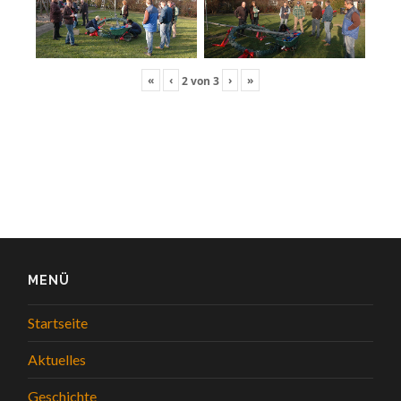
«
‹
›
»
2
von
3
MENÜ
Startseite
Aktuelles
Geschichte