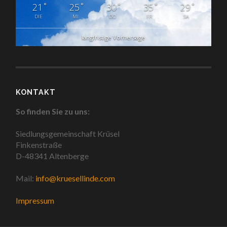
°
°
°
°
°
21
25
30
35
29
DIE
MI
DO
FR
SA
langfristige Vorhersage
KONTAKT
So finden Sie zu uns:
Siedlungsgemeinschaft Krüsel
Finkenstraße
D-48341 Altenberge
Mail:
info@kruesellinde.com
Impressum