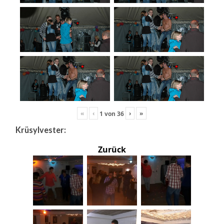
«
‹
›
»
1
von
36
Krüsylvester:
Zurück