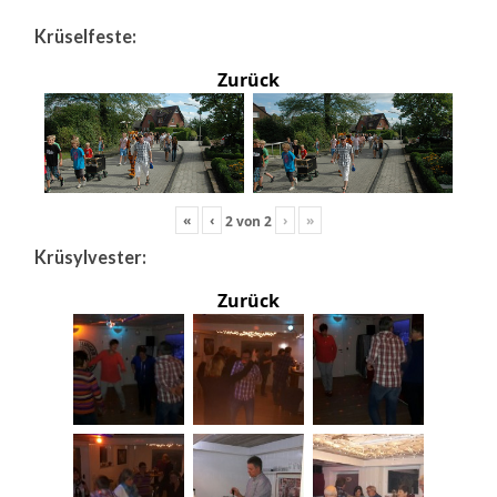
Krüselfeste:
Zurück
«
‹
›
»
2
von
2
Krüsylvester:
Zurück