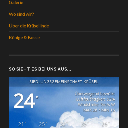
Galerie
Wo sind wir?
Über die Krüsellinde
Könige & Bosse
SO SIEHT ES BEI UNS AUS...
SIEDLUNGSGEMEINSCHAFT KRÜSEL
24
Überwiegend bewölkt
°
Luftfeuchtigkeit: 52%
Windstärke: 5m/s W
MAX 26 • MIN 16
°
°
°
°
°
21
25
32
35
26