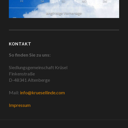
FR
SA
SO
MO
DIE
langfristige Vorhersage
KONTAKT
So finden Sie zu uns:
Siedlungsgemeinschaft Krüsel
Finkenstraße
D-48341 Altenberge
Mail:
info@kruesellinde.com
Impressum