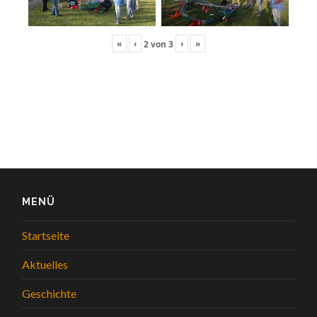
«
‹
›
»
2
von
3
MENÜ
Startseite
Aktuelles
Geschichte