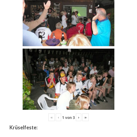
«
‹
›
»
1
von
3
Krüselfeste: