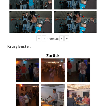
«
‹
›
»
1
von
36
Krüsylvester:
Zurück