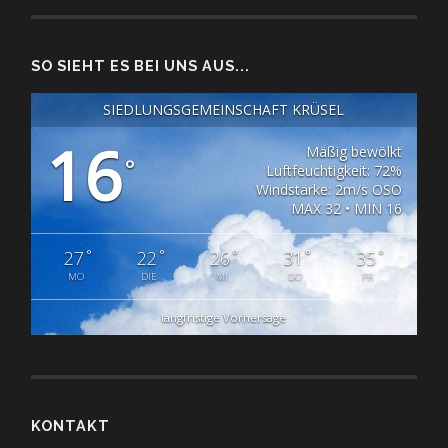
SO SIEHT ES BEI UNS AUS...
SIEDLUNGSGEMEINSCHAFT KRÜSEL
16
Mäßig bewölkt
°
Luftfeuchtigkeit: 72%
Windstärke: 2m/s OSO
MAX 32 • MIN 16
°
°
°
°
°
27
22
26
31
35
MO
DIE
MI
DO
FR
langfristige Vorhersage
KONTAKT