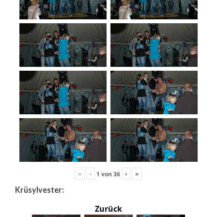
«
‹
›
»
1
von
36
Krüsylvester:
Zurück