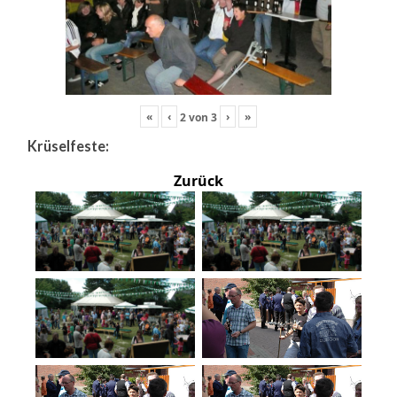
«
‹
›
»
2
von
3
Krüselfeste:
Zurück