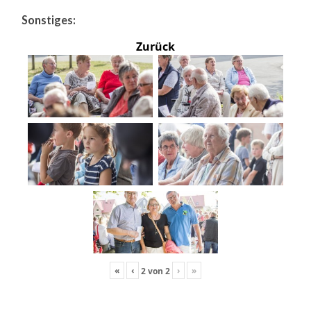
Sonstiges:
Zurück
«
‹
›
»
2
von
2