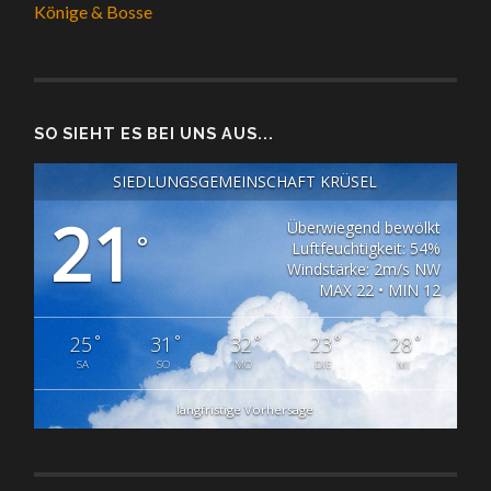
Könige & Bosse
SO SIEHT ES BEI UNS AUS...
SIEDLUNGSGEMEINSCHAFT KRÜSEL
21
Überwiegend bewölkt
°
Luftfeuchtigkeit: 54%
Windstärke: 2m/s NW
MAX 22 • MIN 12
°
°
°
°
°
25
31
32
23
28
SA
SO
MO
DIE
MI
langfristige Vorhersage