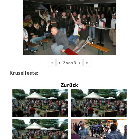
«
‹
›
»
2
von
3
Krüselfeste:
Zurück