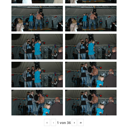
«
‹
›
»
1
von
36