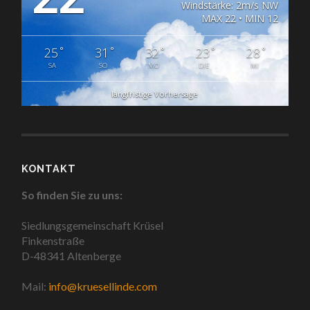
Windstärke: 2m/s NW
MAX 22 • MIN 12
°
°
°
°
°
25
31
32
23
28
SA
SO
MO
DIE
MI
langfristige Vorhersage
KONTAKT
So finden Sie zu uns:
Siedlungsgemeinschaft Krüsel
Finkenstraße
D-48341 Altenberge
Mail:
info@kruesellinde.com