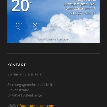
20
°
Luftfeuchtigkeit: 58%
Windstärke: 4m/s O
MAX 27 • MIN 11
°
°
°
°
°
30
28
22
27
32
SO
MO
DIE
MI
DO
langfristige Vorhersage
KONTAKT
So finden Sie zu uns:
Siedlungsgemeinschaft Krüsel
Finkenstraße
D-48341 Altenberge
Mail:
info@kruesellinde.com