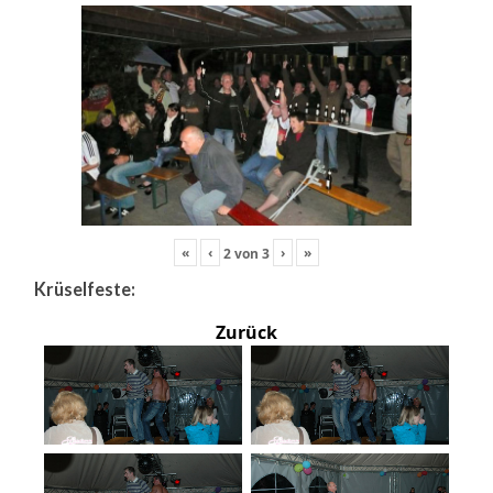
«
‹
›
»
2
von
3
Krüselfeste:
Zurück