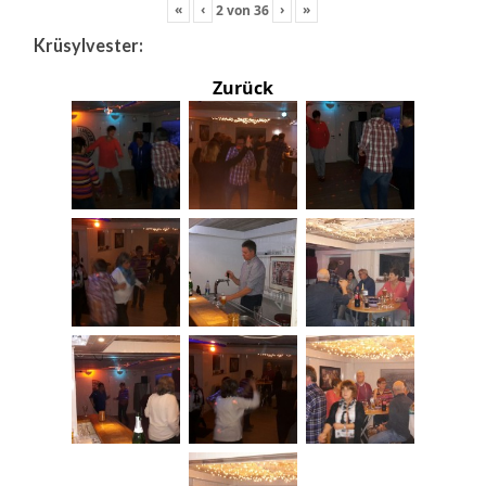
«
‹
›
»
2
von
36
Krüsylvester:
Zurück