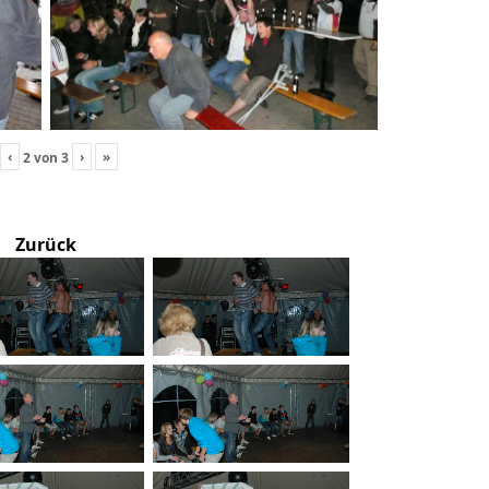
‹
›
»
2
von
3
Zurück