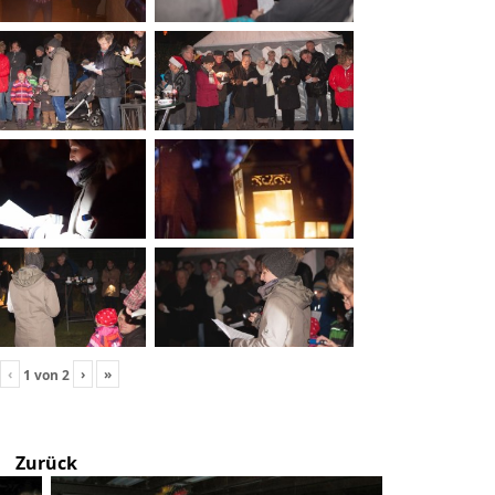
‹
›
»
1
von
2
Zurück