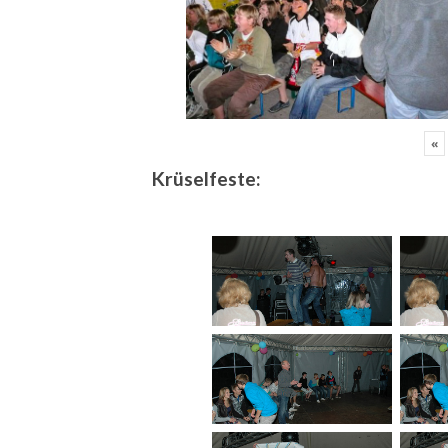
«
Krüselfeste: