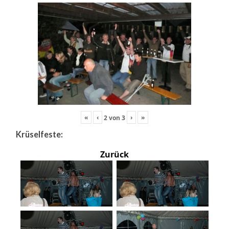
«
‹
›
»
2
von
3
Krüselfeste:
Zurück