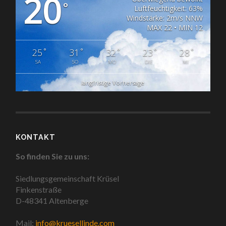
20
°
Luftfeuchtigkeit: 63%
Windstärke: 2m/s NNW
MAX 22 • MIN 12
°
°
°
°
°
25
31
32
23
28
SA
SO
MO
DIE
MI
langfristige Vorhersage
KONTAKT
So finden Sie zu uns:
Siedlungsgemeinschaft Krüsel
Finkenstraße
D-48341 Altenberge
Mail:
info@kruesellinde.com