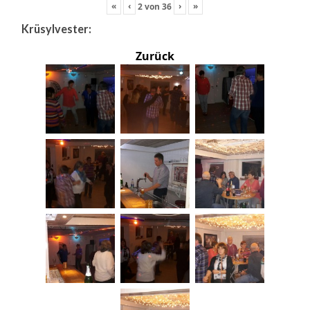
«
‹
›
»
2
von
36
Krüsylvester:
Zurück