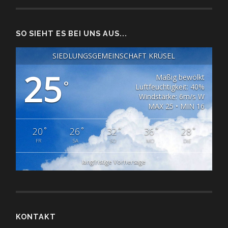
SO SIEHT ES BEI UNS AUS...
SIEDLUNGSGEMEINSCHAFT KRÜSEL
25
Mäßig bewölkt
°
Luftfeuchtigkeit: 40%
Windstärke: 6m/s W
MAX 25 • MIN 16
°
°
°
°
°
20
26
32
36
28
FR
SA
SO
MO
DIE
langfristige Vorhersage
KONTAKT