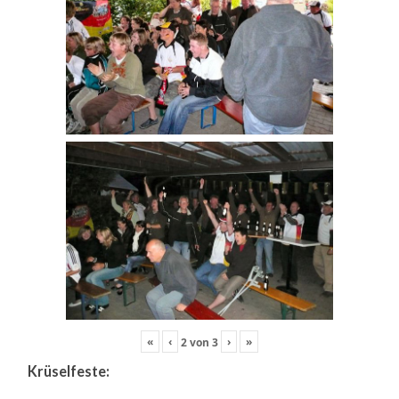
«
‹
›
»
2
von
3
Krüselfeste: