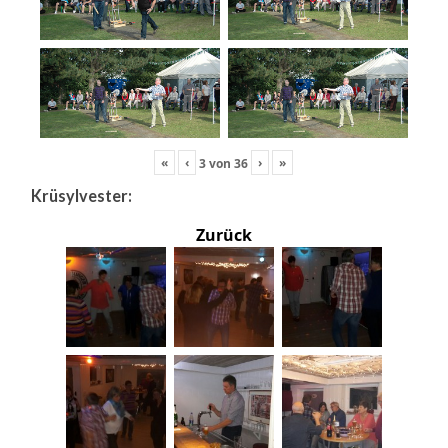
«
‹
›
»
3
von
36
Krüsylvester:
Zurück