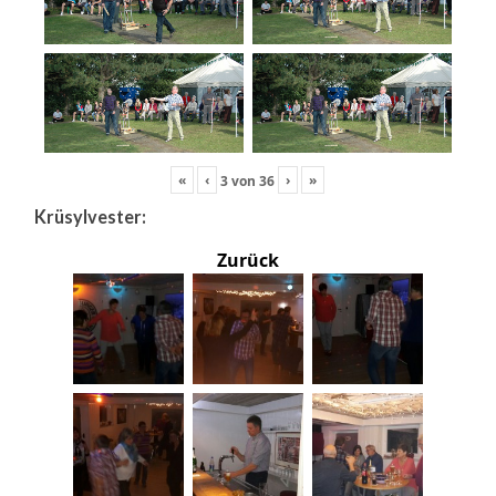
«
‹
›
»
3
von
36
Krüsylvester:
Zurück