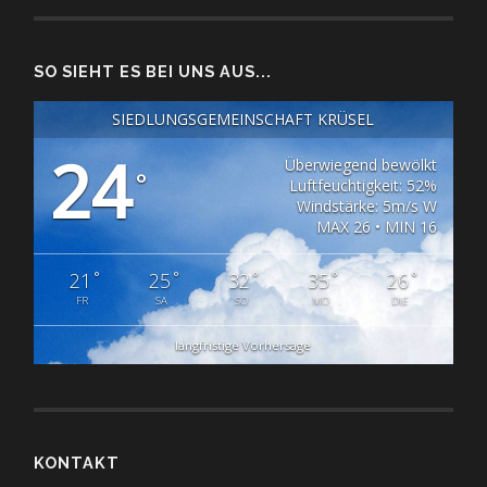
SO SIEHT ES BEI UNS AUS...
SIEDLUNGSGEMEINSCHAFT KRÜSEL
24
Überwiegend bewölkt
°
Luftfeuchtigkeit: 52%
Windstärke: 5m/s W
MAX 26 • MIN 16
°
°
°
°
°
21
25
32
35
26
FR
SA
SO
MO
DIE
langfristige Vorhersage
KONTAKT