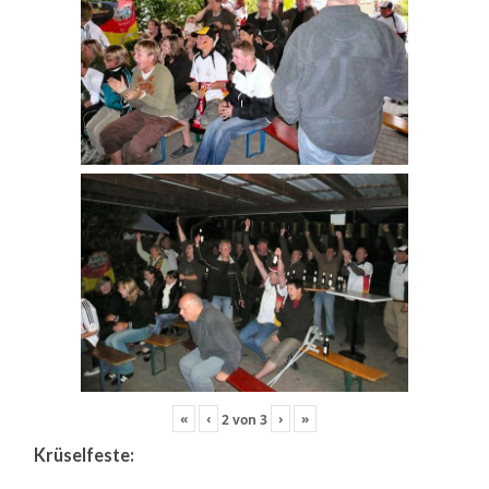
«
‹
›
»
2
von
3
Krüselfeste: