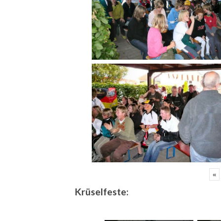
«
Krüselfeste: