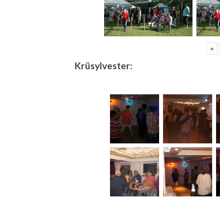
«
Krüsylvester: