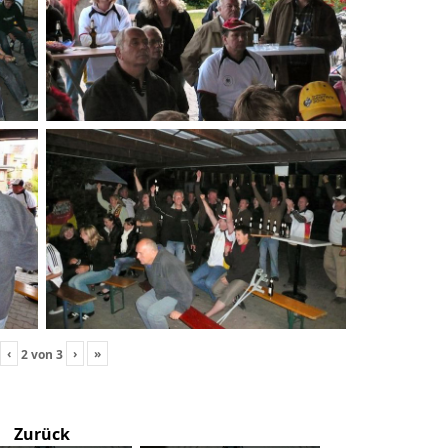
‹
›
»
2
von
3
Zurück