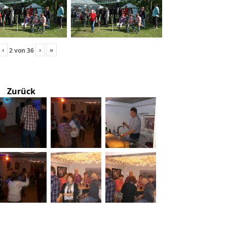
‹
›
»
2
von
36
Zurück