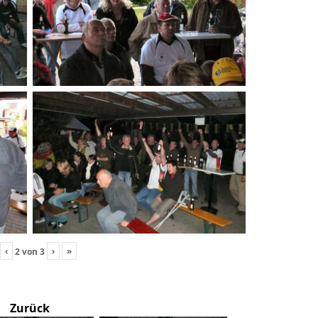
‹
›
»
2
von
3
Zurück