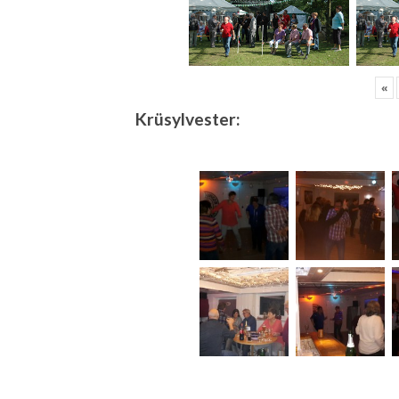
«
Krüsylvester: