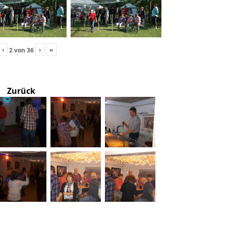
‹
›
»
2
von
36
Zurück