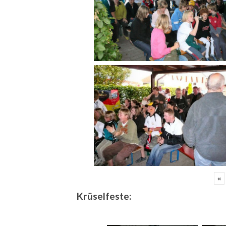
«
Krüselfeste: