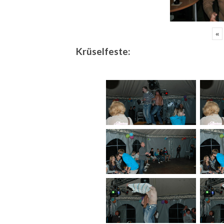
«
Krüselfeste: