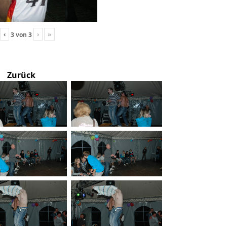
‹
›
»
3
von
3
Zurück