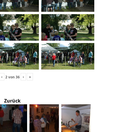
‹
›
»
2
von
36
Zurück