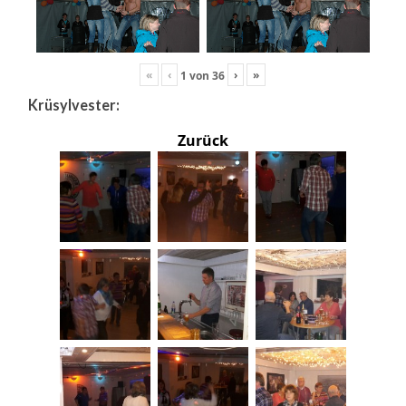
«
‹
›
»
1
von
36
Krüsylvester:
Zurück