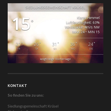
SIEDLUNGSGEMEINSCHAFT KRÜSEL
15
Klarer Himmel
°
Luftfeuchtigkeit: 63%
Windstärke: 4m/s NW
MAX 24 • MIN 15
°
°
°
°
°
21
26
31
36
24
FR
SA
SO
MO
DIE
langfristige Vorhersage
KONTAKT
So finden Sie zu uns:
Siedlungsgemeinschaft Krüsel