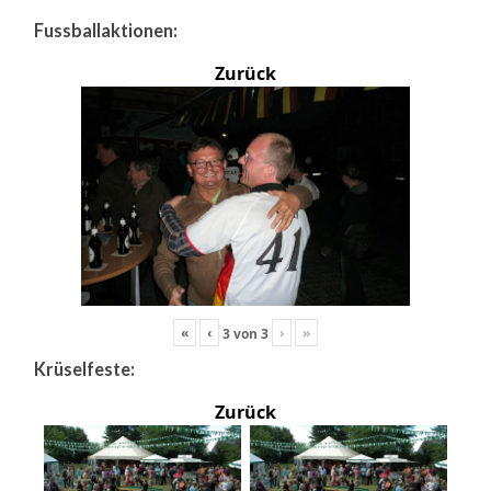
Fussballaktionen:
Zurück
«
‹
›
»
3
von
3
Krüselfeste:
Zurück