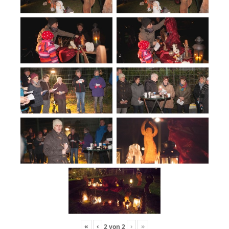
«
‹
›
»
2
von
2