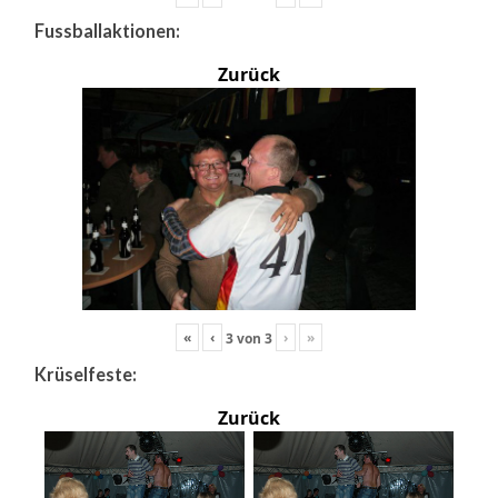
Fussballaktionen:
Zurück
«
‹
›
»
3
von
3
Krüselfeste:
Zurück