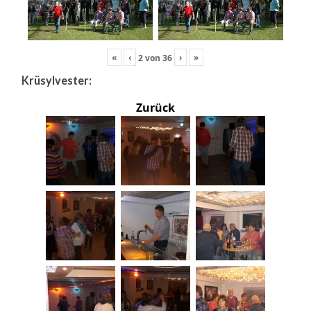
«
‹
›
»
2
von
36
Krüsylvester:
Zurück