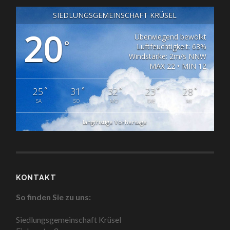
SIEDLUNGSGEMEINSCHAFT KRÜSEL
20
Überwiegend bewölkt
°
Luftfeuchtigkeit: 63%
Windstärke: 2m/s NNW
MAX 22 • MIN 12
°
°
°
°
°
25
31
32
23
28
SA
SO
MO
DIE
MI
langfristige Vorhersage
KONTAKT
So finden Sie zu uns:
Siedlungsgemeinschaft Krüsel