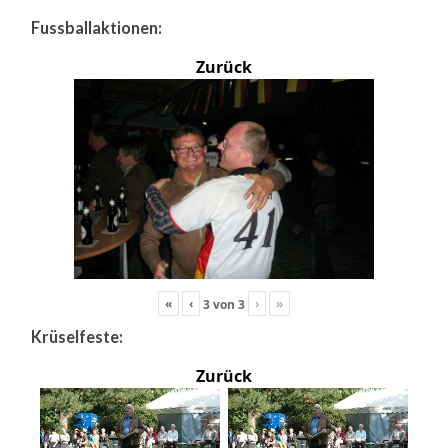
Fussballaktionen:
Zurück
«
‹
›
»
3
von
3
Krüselfeste:
Zurück