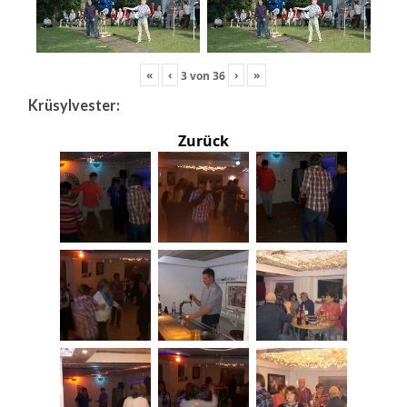
«
‹
›
»
3
von
36
Krüsylvester:
Zurück