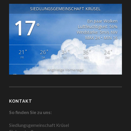
SIEDLUNGSGEMEINSCHAFT KRÜSEL
17
Ein paar Wolken
°
Luftfeuchtigkeit: 56%
Windstärke: 5m/s NW
MAX 24 • MIN 16
°
°
°
°
°
21
26
31
36
24
FR
SA
SO
MO
DIE
langfristige Vorhersage
KONTAKT
So finden Sie zu uns:
Siedlungsgemeinschaft Krüsel