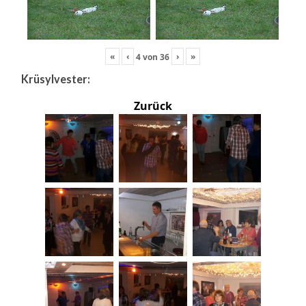
«
‹
›
»
4
von
36
Krüsylvester:
Zurück