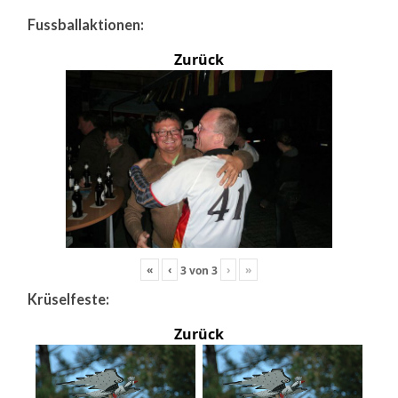
Fussballaktionen:
Zurück
«
‹
›
»
3
von
3
Krüselfeste:
Zurück