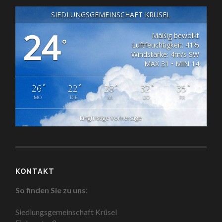
SIEDLUNGSGEMEINSCHAFT KRÜSEL
24
Mäßig bewölkt
°
Luftfeuchtigkeit: 41%
Windstärke: 4m/s SW
MAX 31 • MIN 14
°
°
°
°
°
26
22
28
32
35
MO
DIE
MI
DO
FR
langfristige Vorhersage
KONTAKT
So finden Sie zu uns:
Siedlungsgemeinschaft Krüsel