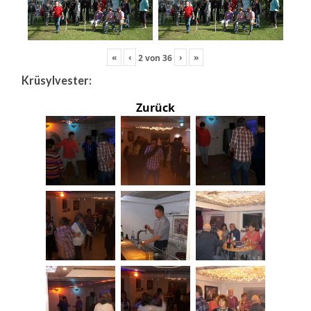
«
‹
›
»
2
von
36
Krüsylvester:
Zurück