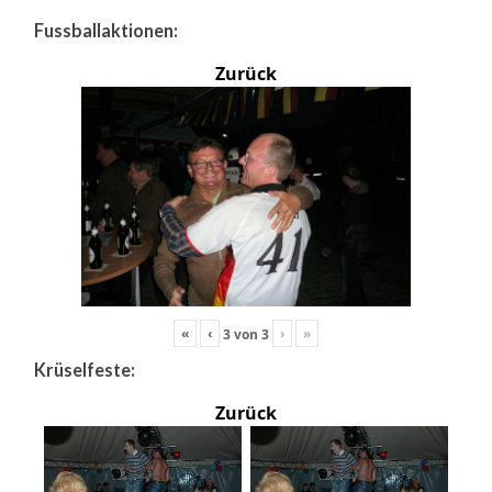
Fussballaktionen:
Zurück
«
‹
›
»
3
von
3
Krüselfeste:
Zurück