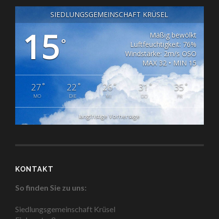
SIEDLUNGSGEMEINSCHAFT KRÜSEL
15
Mäßig bewölkt
°
Luftfeuchtigkeit: 76%
Windstärke: 2m/s OSO
MAX 32 • MIN 15
°
°
°
°
°
27
22
26
31
35
MO
DIE
MI
DO
FR
langfristige Vorhersage
KONTAKT
So finden Sie zu uns:
Siedlungsgemeinschaft Krüsel