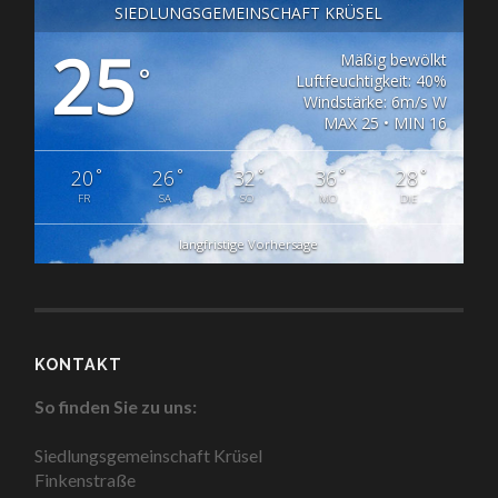
SIEDLUNGSGEMEINSCHAFT KRÜSEL
25
Mäßig bewölkt
°
Luftfeuchtigkeit: 40%
Windstärke: 6m/s W
MAX 25 • MIN 16
°
°
°
°
°
20
26
32
36
28
FR
SA
SO
MO
DIE
langfristige Vorhersage
KONTAKT
So finden Sie zu uns:
Siedlungsgemeinschaft Krüsel
Finkenstraße