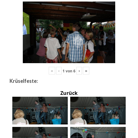
«
‹
›
»
1
von
6
Krüselfeste:
Zurück