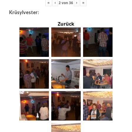
«
‹
›
»
2
von
36
Krüsylvester:
Zurück