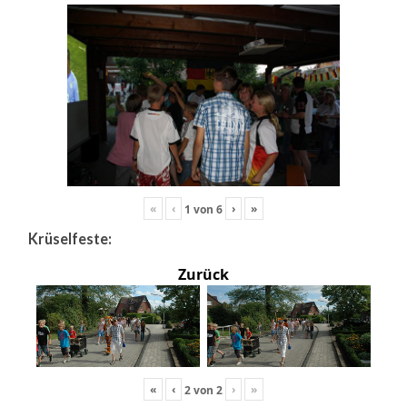
«
‹
›
»
1
von
6
Krüselfeste:
Zurück
«
‹
›
»
2
von
2