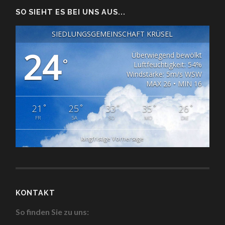
SO SIEHT ES BEI UNS AUS...
SIEDLUNGSGEMEINSCHAFT KRÜSEL
24
Überwiegend bewölkt
°
Luftfeuchtigkeit: 54%
Windstärke: 5m/s WSW
MAX 26 • MIN 16
°
°
°
°
°
21
25
33
35
26
FR
SA
SO
MO
DIE
langfristige Vorhersage
KONTAKT
So finden Sie zu uns: