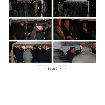
«
‹
›
»
1
von
2