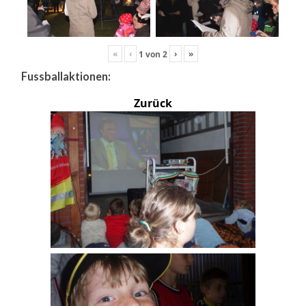
«
‹
›
»
1
von
2
Fussballaktionen:
Zurück