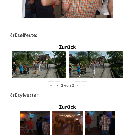
Krüselfeste:
Zurück
«
‹
›
»
2
von
2
Krüsylvester:
Zurück