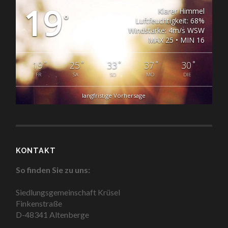
19
Klarer Himmel
°
Luftfeuchtigkeit: 68%
Windstärke: 4m/s WSW
MAX 25 • MIN 16
°
°
°
°
°
19
25
33
37
30
FR
SA
SO
MO
DIE
langfristige Vorhersage
KONTAKT
So finden Sie zu uns:
Siedlungsgemeinschaft Krüsel
Finkenstraße
D-48341 Altenberge