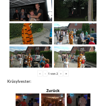
«
‹
›
»
1
von
2
Krüsylvester:
Zurück