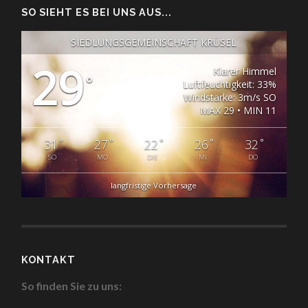
SO SIEHT ES BEI UNS AUS...
SIEDLUNGSGEMEINSCHAFT KRÜSEL
29
Klarer Himmel
°
Luftfeuchtigkeit: 33%
Windstärke: 3m/s SO
MAX 29 • MIN 11
°
°
°
°
°
31
27
22
26
32
SO
MO
DIE
MI
DO
langfristige Vorhersage
KONTAKT
So finden Sie zu uns: