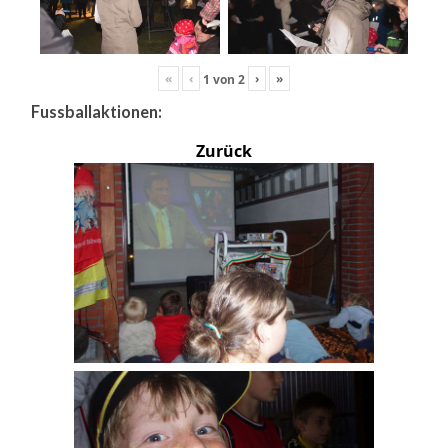
«
‹
›
»
1
von
2
Fussballaktionen:
Zurück