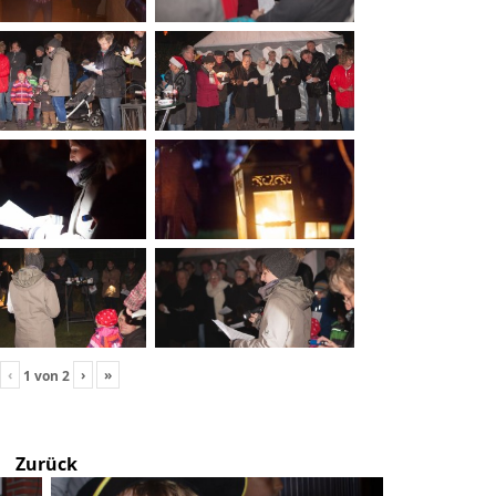
‹
›
»
1
von
2
Zurück