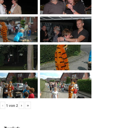
‹
›
»
1
von
2