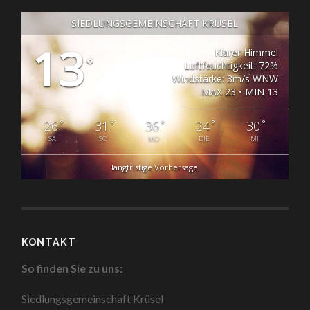
SIEDLUNGSGEMEINSCHAFT KRÜSEL
13
Klarer Himmel
°
Luftfeuchtigkeit: 72%
Windstärke: 3m/s WNW
MAX 23 • MIN 13
°
°
°
°
°
26
31
36
24
30
SA
SO
MO
DIE
MI
langfristige Vorhersage
KONTAKT
So finden Sie zu uns:
Siedlungsgemeinschaft Krüsel