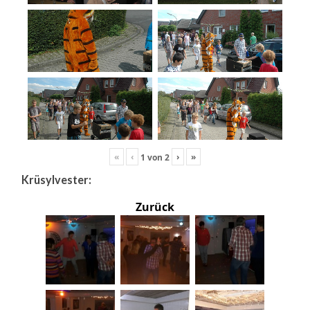
«
‹
›
»
1
von
2
Krüsylvester:
Zurück