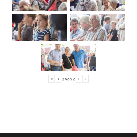
«
‹
›
»
2
von
2