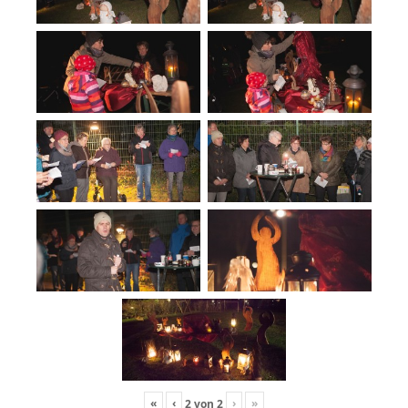
«
‹
›
»
2
von
2