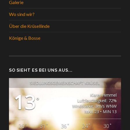
Galerie
Wo sind wir?
Über die Krüsellinde
Könige & Bosse
SO SIEHT ES BEI UNS AUS...
SIEDLUNGSGEMEINSCHAFT KRÜSEL
13
Klarer Himmel
°
Luftfeuchtigkeit: 72%
Windstärke: 3m/s WNW
MAX 23 • MIN 13
°
°
°
°
°
26
31
36
24
30