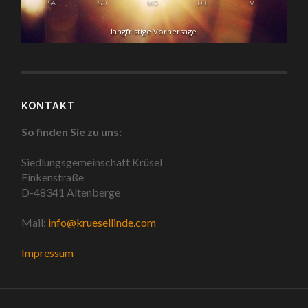
SA
SO
MO
DIE
MI
langfristige Vorhersage
KONTAKT
So finden Sie zu uns:
Siedlungsgemeinschaft Krüsel
Finkenstraße
D-48341 Altenberge
Mail:
info@kruesellinde.com
Impressum