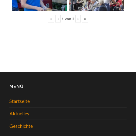
«
‹
›
»
1
von
2
MENÜ
Startseite
Aktuelles
Geschichte