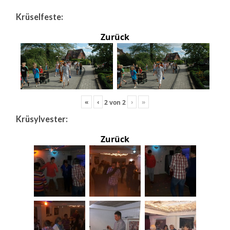
Krüselfeste:
Zurück
«
‹
›
»
2
von
2
Krüsylvester:
Zurück