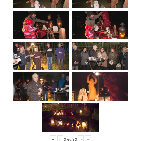
«
‹
›
»
2
von
2