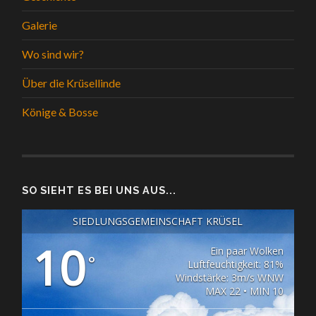
Galerie
Wo sind wir?
Über die Krüsellinde
Könige & Bosse
SO SIEHT ES BEI UNS AUS...
SIEDLUNGSGEMEINSCHAFT KRÜSEL
10
Ein paar Wolken
°
Luftfeuchtigkeit: 81%
Windstärke: 3m/s WNW
MAX 22 • MIN 10