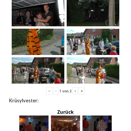
«
‹
›
»
1
von
2
Krüsylvester:
Zurück