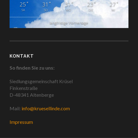
°
°
°
°
°
25
31
31
23
27
SA
SO
MO
DIE
MI
langfristige Vorhersage
KONTAKT
So finden Sie zu uns:
Siedlungsgemeinschaft Krüsel
Finkenstraße
D-48341 Altenberge
Mail:
info@kruesellinde.com
Impressum