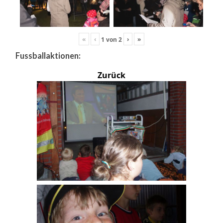
«
‹
›
»
1
von
2
Fussballaktionen:
Zurück