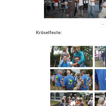
«
Krüselfeste: