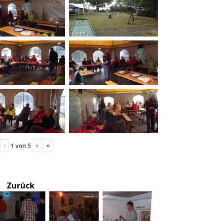
‹
›
»
1
von
5
Zurück