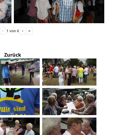
‹
›
»
1
von
6
Zurück