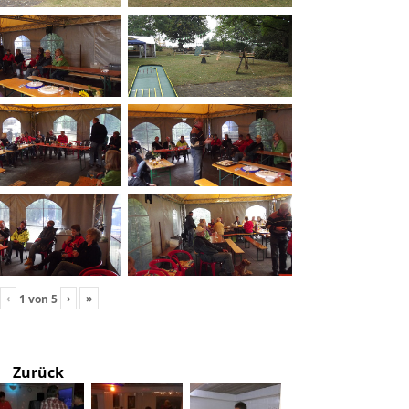
‹
›
»
1
von
5
Zurück