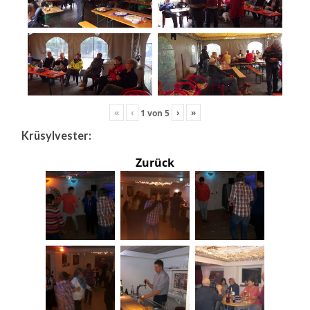
«
‹
›
»
1
von
5
Krüsylvester:
Zurück