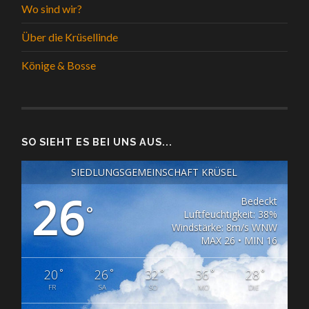
Wo sind wir?
Über die Krüsellinde
Könige & Bosse
SO SIEHT ES BEI UNS AUS...
SIEDLUNGSGEMEINSCHAFT KRÜSEL
26
Bedeckt
°
Luftfeuchtigkeit: 38%
Windstärke: 8m/s WNW
MAX 26 • MIN 16
°
°
°
°
°
20
26
32
36
28
FR
SA
SO
MO
DIE