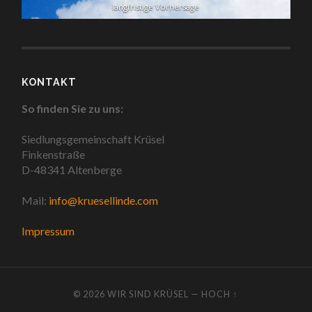
langfristige Vorhersage
KONTAKT
So finden Sie zu uns:
Siedlungsgemeinschaft Krüsel
Finkenstraße
D-48341 Altenberge
Mail:
info@kruesellinde.com
Impressum
© 2026
WIR SIND KRÜSEL
—
HOCH ↑