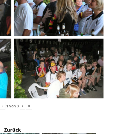
‹
›
»
1
von
3
Zurück