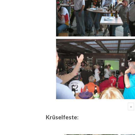
«
Krüselfeste: