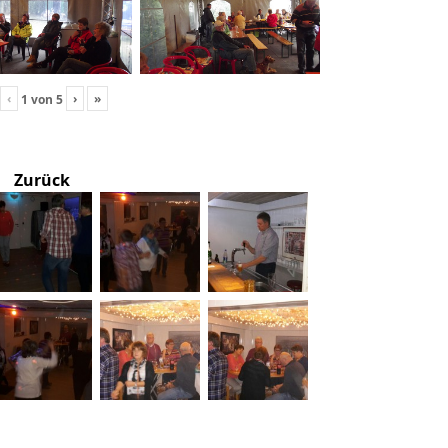
‹
›
»
1
von
5
Zurück