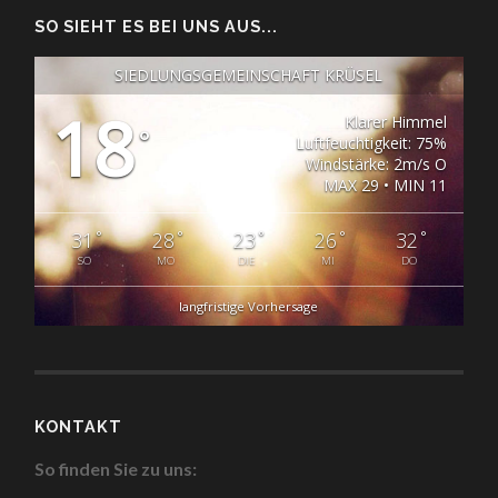
SO SIEHT ES BEI UNS AUS...
SIEDLUNGSGEMEINSCHAFT KRÜSEL
18
Klarer Himmel
°
Luftfeuchtigkeit: 75%
Windstärke: 2m/s O
MAX 29 • MIN 11
°
°
°
°
°
31
28
23
26
32
SO
MO
DIE
MI
DO
langfristige Vorhersage
KONTAKT
So finden Sie zu uns: