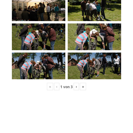
«
‹
›
»
1
von
3