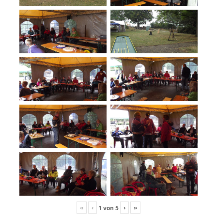
«
‹
›
»
1
von
5