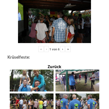
«
‹
›
»
1
von
6
Krüselfeste:
Zurück