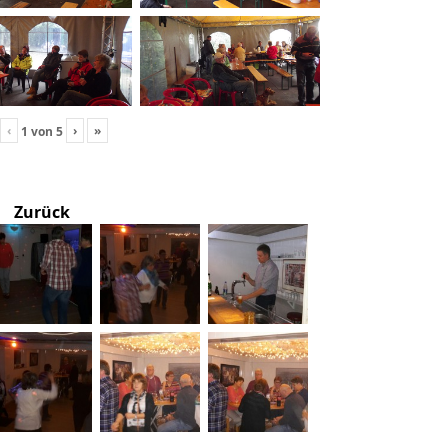
‹
›
»
1
von
5
Zurück