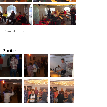
‹
›
»
1
von
5
Zurück