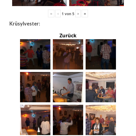
«
‹
›
»
1
von
5
Krüsylvester:
Zurück