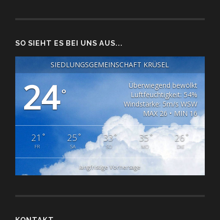
SO SIEHT ES BEI UNS AUS...
SIEDLUNGSGEMEINSCHAFT KRÜSEL
24
Überwiegend bewölkt
°
Luftfeuchtigkeit: 54%
Windstärke: 5m/s WSW
MAX 26 • MIN 16
°
°
°
°
°
21
25
33
35
26
FR
SA
SO
MO
DIE
langfristige Vorhersage
KONTAKT