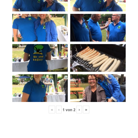
«
‹
›
»
1
von
2