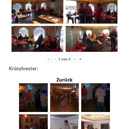
«
‹
›
»
1
von
5
Krüsylvester:
Zurück