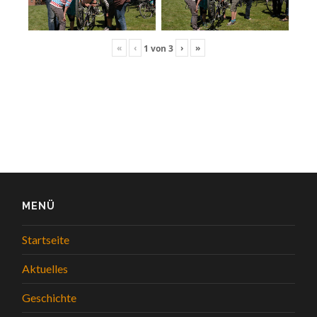
«
‹
›
»
1
von
3
MENÜ
Startseite
Aktuelles
Geschichte