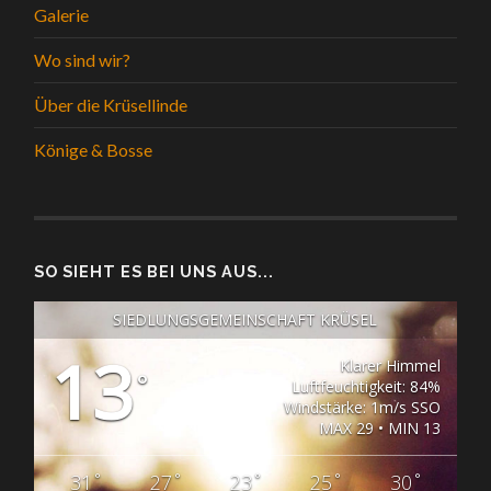
Galerie
Wo sind wir?
Über die Krüsellinde
Könige & Bosse
SO SIEHT ES BEI UNS AUS...
SIEDLUNGSGEMEINSCHAFT KRÜSEL
13
Klarer Himmel
°
Luftfeuchtigkeit: 84%
Windstärke: 1m/s SSO
MAX 29 • MIN 13
°
°
°
°
°
31
27
23
25
30