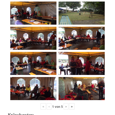
«
‹
›
»
1
von
5
Krüsylvester: