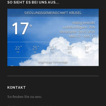
SO SIEHT ES BEI UNS AUS...
SIEDLUNGSGEMEINSCHAFT KRÜSEL
17
Mäßig bewölkt
°
Luftfeuchtigkeit: 70%
Windstärke: 5m/s WSW
MAX 27 • MIN 17
°
°
°
°
°
22
25
32
33
37
FR
SA
SO
MO
DIE
langfristige Vorhersage
KONTAKT
So finden Sie zu uns: