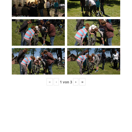
«
‹
›
»
1
von
3