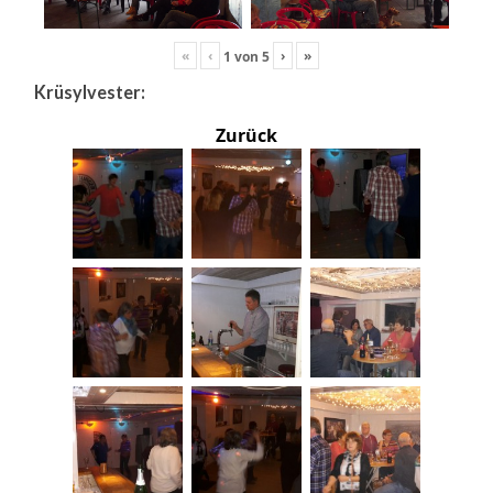
«
‹
›
»
1
von
5
Krüsylvester:
Zurück