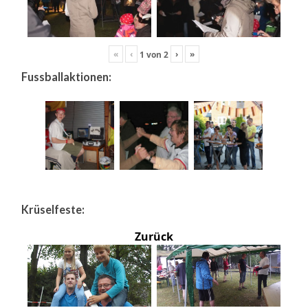
«
‹
›
»
1
von
2
Fussballaktionen:
Krüselfeste:
Zurück