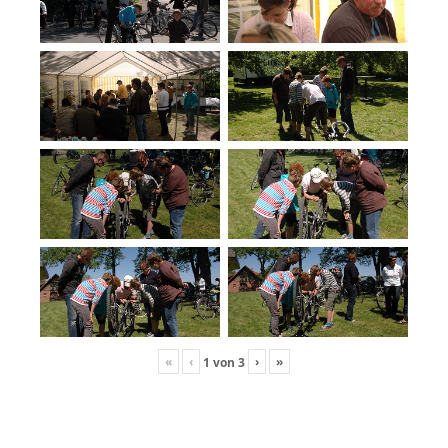
«
‹
›
»
1
von
3