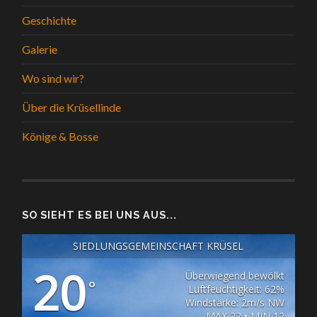
Geschichte
Galerie
Wo sind wir?
Über die Krüsellinde
Könige & Bosse
SO SIEHT ES BEI UNS AUS...
SIEDLUNGSGEMEINSCHAFT KRÜSEL
20
Überwiegend bewölkt
°
Luftfeuchtigkeit: 62%
Windstärke: 2m/s NW
MAX 22 • MIN 12