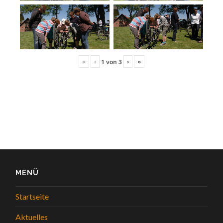
«
‹
›
»
1
von
3
MENÜ
Startseite
Aktuelles