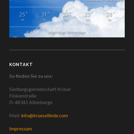
°
°
°
°
°
25
31
32
23
28
SA
SO
MO
DIE
MI
langfristige Vorhersage
KONTAKT
So finden Sie zu uns:
Siedlungsgemeinschaft Krüsel
Finkenstraße
D-48341 Altenberge
Mail:
info@kruesellinde.com
Impressum