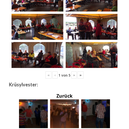
«
‹
›
»
1
von
5
Krüsylvester:
Zurück