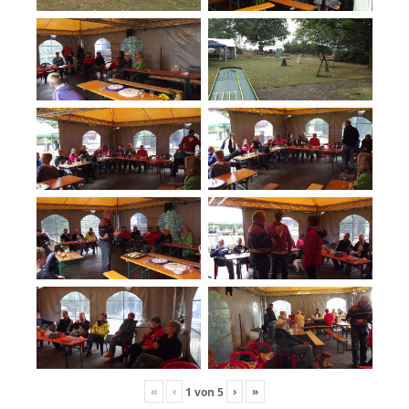
«
‹
›
»
1
von
5