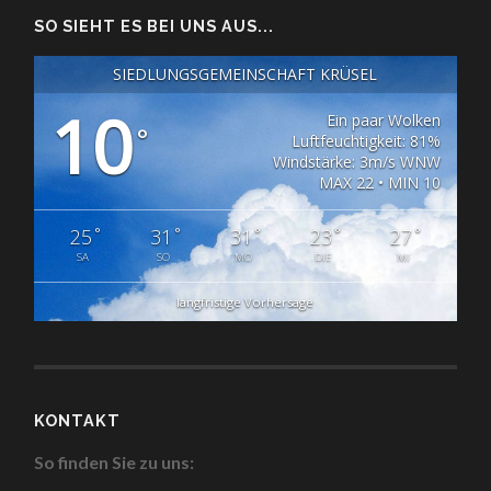
SO SIEHT ES BEI UNS AUS...
SIEDLUNGSGEMEINSCHAFT KRÜSEL
10
Ein paar Wolken
°
Luftfeuchtigkeit: 81%
Windstärke: 3m/s WNW
MAX 22 • MIN 10
°
°
°
°
°
25
31
31
23
27
SA
SO
MO
DIE
MI
langfristige Vorhersage
KONTAKT
So finden Sie zu uns: