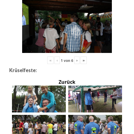
«
‹
›
»
1
von
6
Krüselfeste:
Zurück