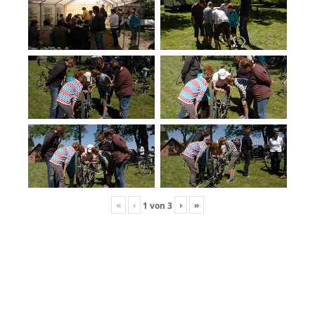
«
‹
›
»
1
von
3